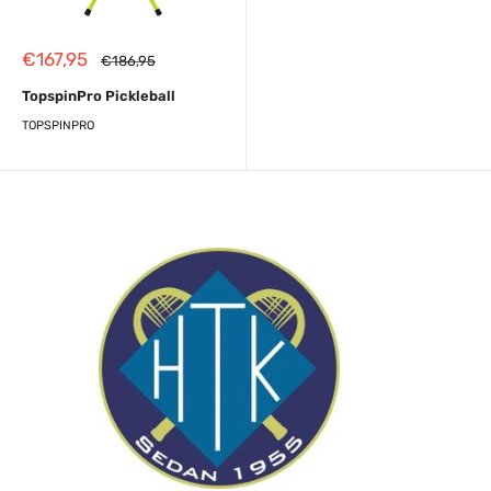
Reapris
€167,95
Almindelig
€186,95
pris
TopspinPro Pickleball
TOPSPINPRO