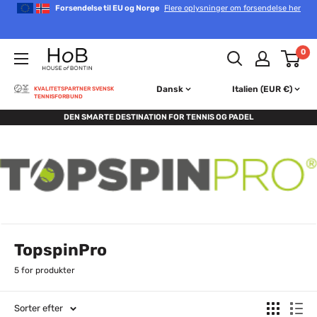
Gå
Forsendelse til EU og Norge
Flere oplysninger om forsendelse her
til
indhold
House
0
of
Bontin
Dansk
Italien (EUR €)
KVALITETSPARTNER SVENSK
TENNISFORBUND
DEN SMARTE DESTINATION FOR TENNIS OG PADEL
TopspinPro
5 for produkter
Sorter efter