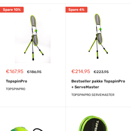
Spare 10%
Spare 4%
Reapris
Reapris
€167,95
€214,95
Almindelig
Almindelig
€186,95
€223,95
pris
pris
TopspinPro
Bestseller pakke TopspinPro
+ ServeMaster
TOPSPINPRO
TOPSPINPRO SERVEMASTER