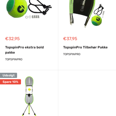
Reapris
Reapris
€32,95
€37,95
TopspinPro ekstra bold
TopspinPro Tilbehør Pakke
pakke
TOPSPINPRO
TOPSPINPRO
Udsolgt
Spare 10%