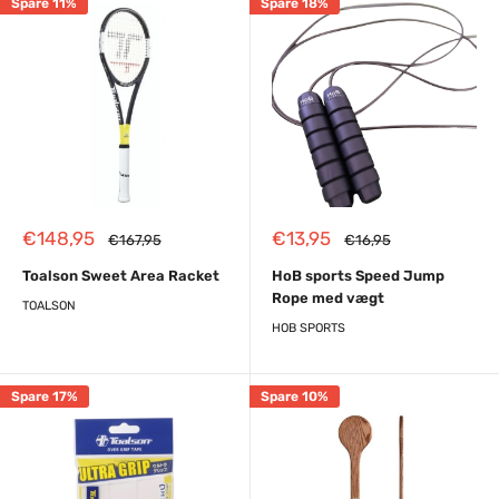
Spare 11%
Spare 18%
Reapris
Reapris
€148,95
€13,95
Almindelig
Almindelig
€167,95
€16,95
pris
pris
Toalson Sweet Area Racket
HoB sports Speed Jump
Rope med vægt
TOALSON
HOB SPORTS
Spare 17%
Spare 10%