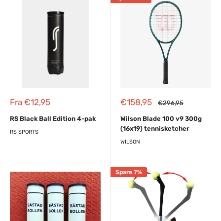
Reapris
Reapris
Fra €12,95
€158,95
Almindelig
€296,95
pris
RS Black Ball Edition 4-pak
Wilson Blade 100 v9 300g
(16x19) tennisketcher
RS SPORTS
WILSON
Spare 7%