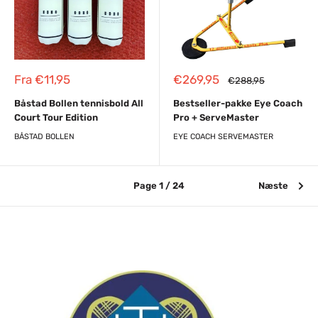
Reapris
Reapris
Fra €11,95
€269,95
Almindelig
€288,95
pris
Båstad Bollen tennisbold All
Bestseller-pakke Eye Coach
Court Tour Edition
Pro + ServeMaster
BÅSTAD BOLLEN
EYE COACH SERVEMASTER
Page 1 / 24
Næste