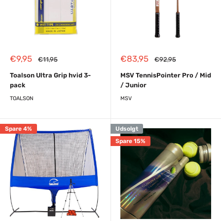
Reapris
Reapris
€9,95
€83,95
Almindelig
Almindelig
€11,95
€92,95
pris
pris
Toalson Ultra Grip hvid 3-
MSV TennisPointer Pro / Mid
pack
/ Junior
TOALSON
MSV
Spare 4%
Udsolgt
Spare 15%