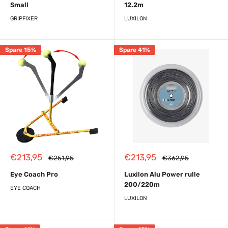
Small
12.2m
GRIPFIXER
LUXILON
Spare 15%
Spare 41%
Reapris
Reapris
€213,95
€213,95
Almindelig
Almindelig
€251,95
€362,95
pris
pris
Eye Coach Pro
Luxilon Alu Power rulle
200/220m
EYE COACH
LUXILON