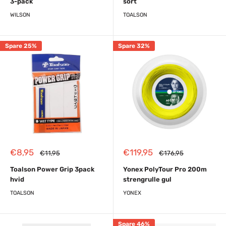
3-pack
sort
WILSON
TOALSON
Spare 25%
Spare 32%
Reapris
Reapris
€8,95
€119,95
Almindelig
Almindelig
€11,95
€176,95
pris
pris
Toalson Power Grip 3pack
Yonex PolyTour Pro 200m
hvid
strengrulle gul
TOALSON
YONEX
Spare 46%