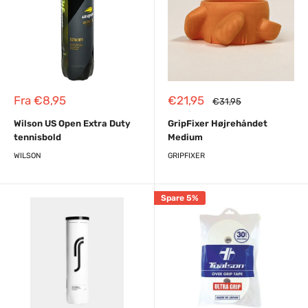
Reapris
Reapris
Fra €8,95
€21,95
Almindelig
€31,95
pris
Wilson US Open Extra Duty
GripFixer Højrehåndet
tennisbold
Medium
WILSON
GRIPFIXER
Spare 5%