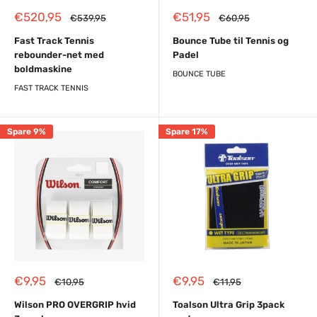
Reapris
Reapris
€520,95
€51,95
Almindelig
Almindelig
€539,95
€60,95
pris
pris
Fast Track Tennis
Bounce Tube til Tennis og
rebounder-net med
Padel
boldmaskine
BOUNCE TUBE
FAST TRACK TENNIS
Spare 9%
Spare 17%
Reapris
Reapris
€9,95
€9,95
Almindelig
Almindelig
€10,95
€11,95
pris
pris
Wilson PRO OVERGRIP hvid
Toalson Ultra Grip 3pack