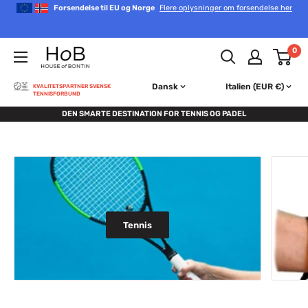
Gå
Forsendelse til EU og Norge
Flere oplysninger om forsendelse her
til
indhold
House
0
of
Bontin
Dansk
Italien (EUR €)
KVALITETSPARTNER SVENSK
TENNISFORBUND
DEN SMARTE DESTINATION FOR TENNIS OG PADEL
Tennis