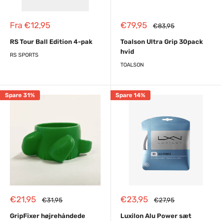
Reapris
Reapris
Fra €12,95
€79,95
Almindelig
€83,95
pris
RS Tour Ball Edition 4-pak
Toalson Ultra Grip 30pack
hvid
RS SPORTS
TOALSON
Spare 31%
Spare 14%
Reapris
Reapris
€21,95
€23,95
Almindelig
Almindelig
€31,95
€27,95
pris
pris
GripFixer højrehåndede
Luxilon Alu Power sæt